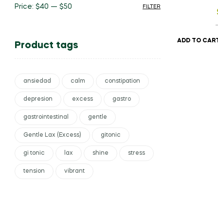
Price:
$40
—
$50
FILTER
ADD TO CAR
Product tags
ansiedad
calm
constipation
depresion
excess
gastro
gastrointestinal
gentle
Gentle Lax (Excess)
gitonic
gi tonic
lax
shine
stress
tension
vibrant