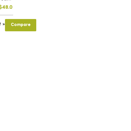
$
48.0
T
Compare