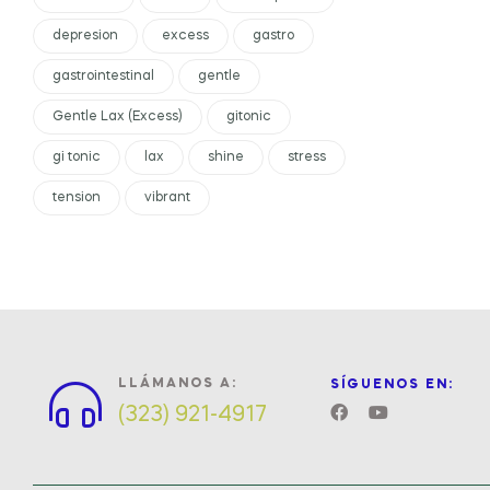
depresion
excess
gastro
gastrointestinal
gentle
Gentle Lax (Excess)
gitonic
gi tonic
lax
shine
stress
tension
vibrant
LLÁMANOS A:
SÍGUENOS EN:
(323) 921-4917