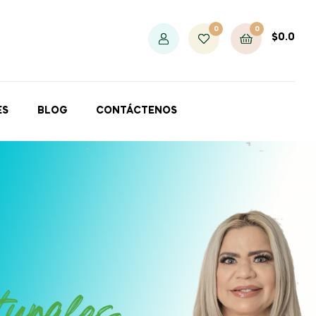
0
0
$
0.0
ES
BLOG
CONTÁCTENOS
turales