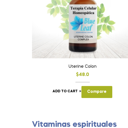
Uterine Colon
$
48.0
ADD TO CART
Compare
Vitaminas espirituales