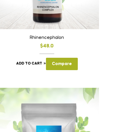
Rhinencephalon
$
48.0
ADD TO CART
Compare