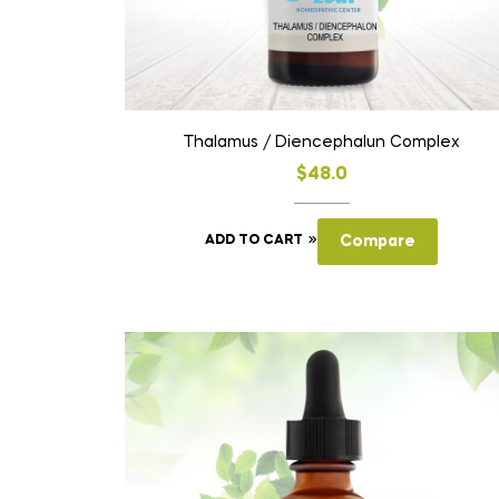
Thalamus / Diencephalun Complex
$
48.0
ADD TO CART
Compare