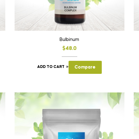
Bulbinum
$
48.0
ADD TO CART
Compare