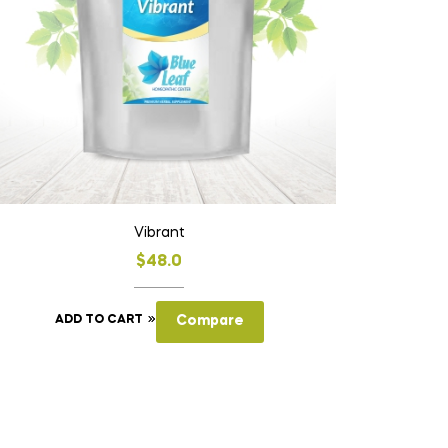
Vibrant
$
48.0
ADD TO CART
Compare