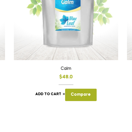
Calm
$
48.0
ADD TO CART
Compare