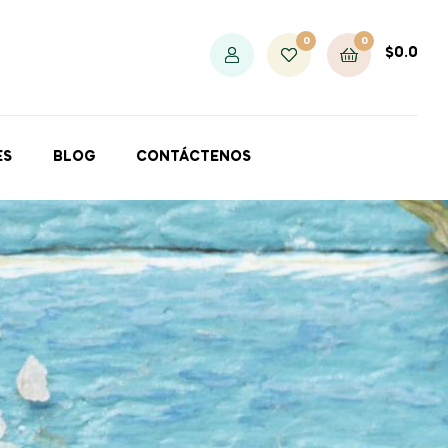
0
0
$
0.0
ES
BLOG
CONTÁCTENOS