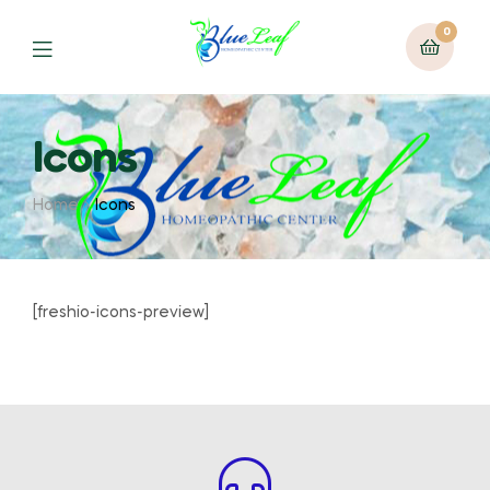
0
Icons
Home
Icons
[freshio-icons-preview]